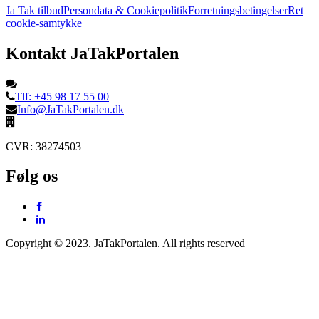
Ja Tak tilbud
Persondata & Cookiepolitik
Forretningsbetingelser
Ret
cookie-samtykke
Kontakt JaTakPortalen
Tlf: +45 98 17 55 00
Info@JaTakPortalen.dk
CVR: 38274503
Følg os
Copyright © 2023. JaTakPortalen. All rights reserved