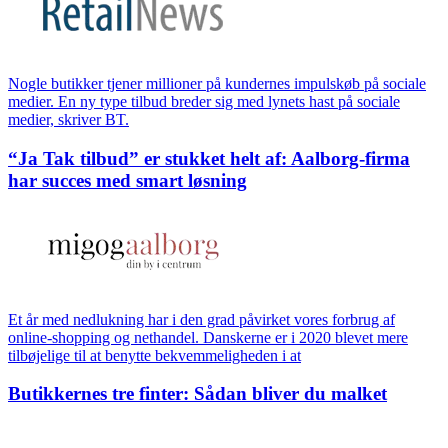
Nogle butikker tjener millioner på kundernes impulskøb på sociale
medier. En ny type tilbud breder sig med lynets hast på sociale
medier, skriver BT.
“Ja Tak tilbud” er stukket helt af: Aalborg-firma
har succes med smart løsning
Et år med nedlukning har i den grad påvirket vores forbrug af
online-shopping og nethandel. Danskerne er i 2020 blevet mere
tilbøjelige til at benytte bekvemmeligheden i at
Butikkernes tre finter: Sådan bliver du malket