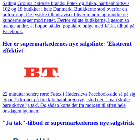
Salling Groups 2 største brands; Føtex og Bilka, har henholdsvis
102 og 19 butikker i hele Danmark. Butikkerne stod overfor en
udfordring: De fysiske tilbudsaviser bliver mindre og mindre og
kunderne søger mod nettet. Derfor valgte butikkerne, ligesom so
mange andre, at hoppe på den populære bølge med JaTak tilbud på
Facebook.
Her er supermarkedernes nye salgsfinte: 'Ekstremt
effektivt'
22 minutter senere rørte Føtex i Haderslevs Facebook-side så på sig.
'Spar 75 kroner på fire kilo hamburgerryg,' stod der – man skulle
bare skrive 'ja tak'. Og sådan kørte det fra morgen til aften hele
onsdagen igennem.
"Ja tak"-tilbud er supermarkedernes nye salgstrick