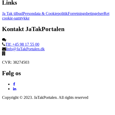
Links
Ja Tak tilbud
Persondata & Cookiepolitik
Forretningsbetingelser
Ret
cookie-samtykke
Kontakt JaTakPortalen
Tlf: +45 98 17 55 00
Info@JaTakPortalen.dk
CVR: 38274503
Følg os
Copyright © 2023. JaTakPortalen. All rights reserved