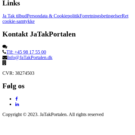
Links
Ja Tak tilbud
Persondata & Cookiepolitik
Forretningsbetingelser
Ret
cookie-samtykke
Kontakt JaTakPortalen
Tlf: +45 98 17 55 00
Info@JaTakPortalen.dk
CVR: 38274503
Følg os
Copyright © 2023. JaTakPortalen. All rights reserved