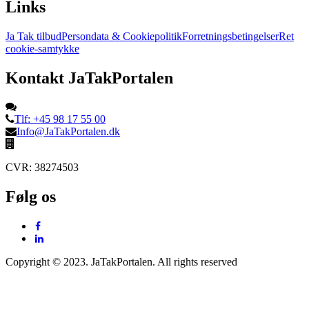
Links
Ja Tak tilbud
Persondata & Cookiepolitik
Forretningsbetingelser
Ret
cookie-samtykke
Kontakt JaTakPortalen
Tlf: +45 98 17 55 00
Info@JaTakPortalen.dk
CVR: 38274503
Følg os
Copyright © 2023. JaTakPortalen. All rights reserved