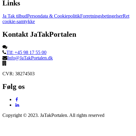
Links
Ja Tak tilbud
Persondata & Cookiepolitik
Forretningsbetingelser
Ret
cookie-samtykke
Kontakt JaTakPortalen
Tlf: +45 98 17 55 00
Info@JaTakPortalen.dk
CVR: 38274503
Følg os
Copyright © 2023. JaTakPortalen. All rights reserved