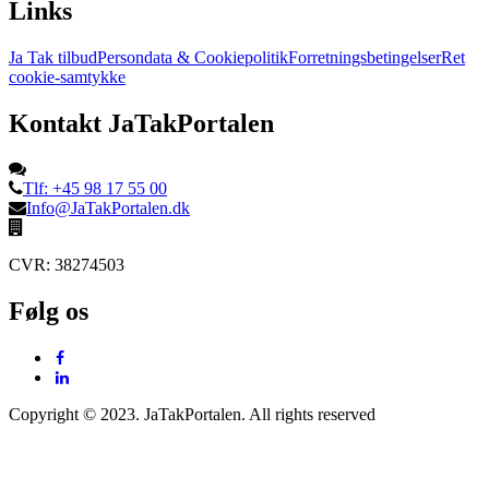
Links
Ja Tak tilbud
Persondata & Cookiepolitik
Forretningsbetingelser
Ret
cookie-samtykke
Kontakt JaTakPortalen
Tlf: +45 98 17 55 00
Info@JaTakPortalen.dk
CVR: 38274503
Følg os
Copyright © 2023. JaTakPortalen. All rights reserved