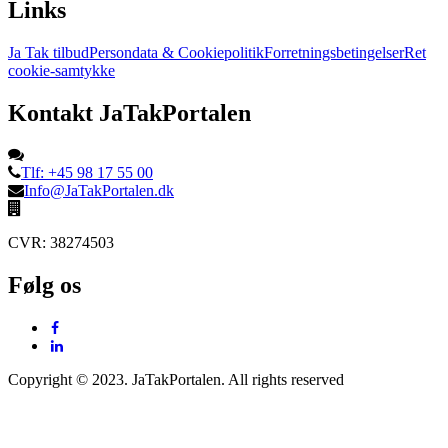
Links
Ja Tak tilbud
Persondata & Cookiepolitik
Forretningsbetingelser
Ret
cookie-samtykke
Kontakt JaTakPortalen
Tlf: +45 98 17 55 00
Info@JaTakPortalen.dk
CVR: 38274503
Følg os
Copyright © 2023. JaTakPortalen. All rights reserved