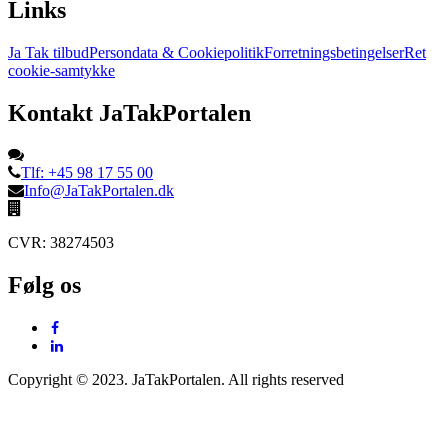
Links
Ja Tak tilbud
Persondata & Cookiepolitik
Forretningsbetingelser
Ret
cookie-samtykke
Kontakt JaTakPortalen
Tlf: +45 98 17 55 00
Info@JaTakPortalen.dk
CVR: 38274503
Følg os
Copyright © 2023. JaTakPortalen. All rights reserved