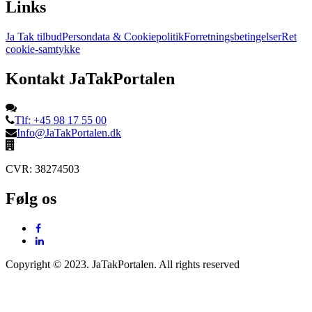
Links
Ja Tak tilbud
Persondata & Cookiepolitik
Forretningsbetingelser
Ret
cookie-samtykke
Kontakt JaTakPortalen
Tlf: +45 98 17 55 00
Info@JaTakPortalen.dk
CVR: 38274503
Følg os
Copyright © 2023. JaTakPortalen. All rights reserved