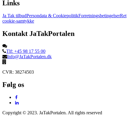
Links
Ja Tak tilbud
Persondata & Cookiepolitik
Forretningsbetingelser
Ret
cookie-samtykke
Kontakt JaTakPortalen
Tlf: +45 98 17 55 00
Info@JaTakPortalen.dk
CVR: 38274503
Følg os
Copyright © 2023. JaTakPortalen. All rights reserved