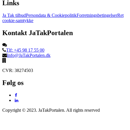
Links
Ja Tak tilbud
Persondata & Cookiepolitik
Forretningsbetingelser
Ret
cookie-samtykke
Kontakt JaTakPortalen
Tlf: +45 98 17 55 00
Info@JaTakPortalen.dk
CVR: 38274503
Følg os
Copyright © 2023. JaTakPortalen. All rights reserved