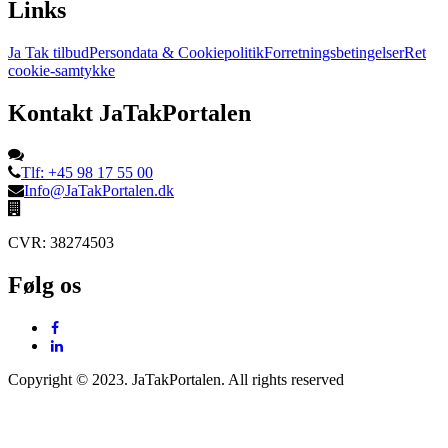
Links
Ja Tak tilbud
Persondata & Cookiepolitik
Forretningsbetingelser
Ret
cookie-samtykke
Kontakt JaTakPortalen
Tlf: +45 98 17 55 00
Info@JaTakPortalen.dk
CVR: 38274503
Følg os
Copyright © 2023. JaTakPortalen. All rights reserved