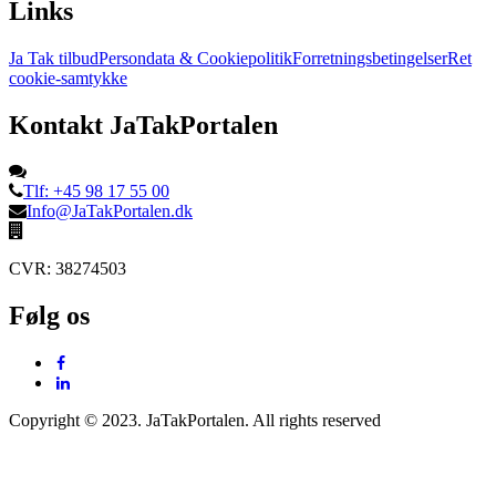
Links
Ja Tak tilbud
Persondata & Cookiepolitik
Forretningsbetingelser
Ret
cookie-samtykke
Kontakt JaTakPortalen
Tlf: +45 98 17 55 00
Info@JaTakPortalen.dk
CVR: 38274503
Følg os
Copyright © 2023. JaTakPortalen. All rights reserved