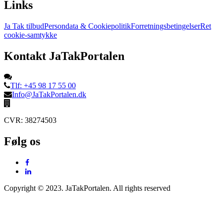
Links
Ja Tak tilbud
Persondata & Cookiepolitik
Forretningsbetingelser
Ret
cookie-samtykke
Kontakt JaTakPortalen
Tlf: +45 98 17 55 00
Info@JaTakPortalen.dk
CVR: 38274503
Følg os
Copyright © 2023. JaTakPortalen. All rights reserved