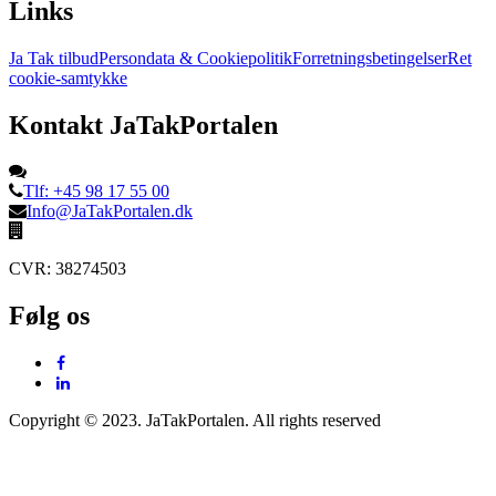
Links
Ja Tak tilbud
Persondata & Cookiepolitik
Forretningsbetingelser
Ret
cookie-samtykke
Kontakt JaTakPortalen
Tlf: +45 98 17 55 00
Info@JaTakPortalen.dk
CVR: 38274503
Følg os
Copyright © 2023. JaTakPortalen. All rights reserved