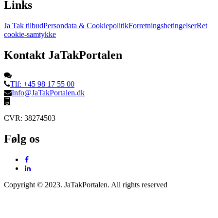
Links
Ja Tak tilbud
Persondata & Cookiepolitik
Forretningsbetingelser
Ret
cookie-samtykke
Kontakt JaTakPortalen
Tlf: +45 98 17 55 00
Info@JaTakPortalen.dk
CVR: 38274503
Følg os
Copyright © 2023. JaTakPortalen. All rights reserved