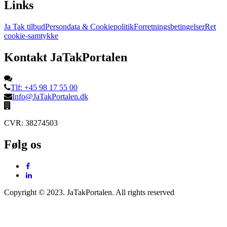
Links
Ja Tak tilbud
Persondata & Cookiepolitik
Forretningsbetingelser
Ret
cookie-samtykke
Kontakt JaTakPortalen
Tlf: +45 98 17 55 00
Info@JaTakPortalen.dk
CVR: 38274503
Følg os
Copyright © 2023. JaTakPortalen. All rights reserved