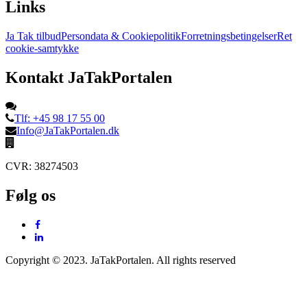
Links
Ja Tak tilbud
Persondata & Cookiepolitik
Forretningsbetingelser
Ret
cookie-samtykke
Kontakt JaTakPortalen
Tlf: +45 98 17 55 00
Info@JaTakPortalen.dk
CVR: 38274503
Følg os
Copyright © 2023. JaTakPortalen. All rights reserved