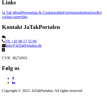
Links
Ja Tak tilbud
Persondata & Cookiepolitik
Forretningsbetingelser
Ret
cookie-samtykke
Kontakt JaTakPortalen
Tlf: +45 98 17 55 00
Info@JaTakPortalen.dk
CVR: 38274503
Følg os
Copyright © 2023. JaTakPortalen. All rights reserved