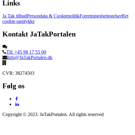
Links
Ja Tak tilbud
Persondata & Cookiepolitik
Forretningsbetingelser
Ret
cookie-samtykke
Kontakt JaTakPortalen
Tlf: +45 98 17 55 00
Info@JaTakPortalen.dk
CVR: 38274503
Følg os
Copyright © 2023. JaTakPortalen. All rights reserved