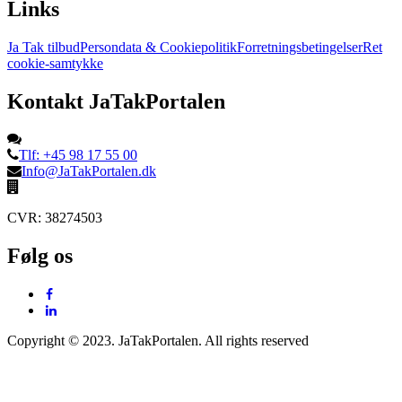
Links
Ja Tak tilbud
Persondata & Cookiepolitik
Forretningsbetingelser
Ret
cookie-samtykke
Kontakt JaTakPortalen
Tlf: +45 98 17 55 00
Info@JaTakPortalen.dk
CVR: 38274503
Følg os
Copyright © 2023. JaTakPortalen. All rights reserved