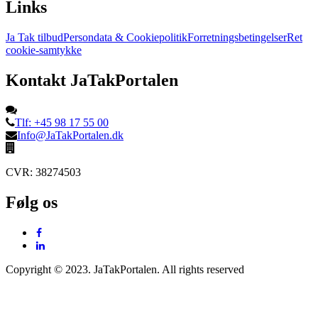
Links
Ja Tak tilbud
Persondata & Cookiepolitik
Forretningsbetingelser
Ret
cookie-samtykke
Kontakt JaTakPortalen
Tlf: +45 98 17 55 00
Info@JaTakPortalen.dk
CVR: 38274503
Følg os
Copyright © 2023. JaTakPortalen. All rights reserved