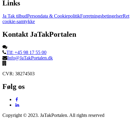
Links
Ja Tak tilbud
Persondata & Cookiepolitik
Forretningsbetingelser
Ret
cookie-samtykke
Kontakt JaTakPortalen
Tlf: +45 98 17 55 00
Info@JaTakPortalen.dk
CVR: 38274503
Følg os
Copyright © 2023. JaTakPortalen. All rights reserved