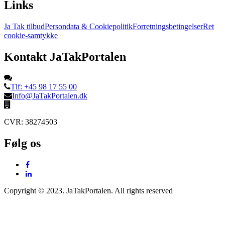
Links
Ja Tak tilbud
Persondata & Cookiepolitik
Forretningsbetingelser
Ret
cookie-samtykke
Kontakt JaTakPortalen
Tlf: +45 98 17 55 00
Info@JaTakPortalen.dk
CVR: 38274503
Følg os
Copyright © 2023. JaTakPortalen. All rights reserved