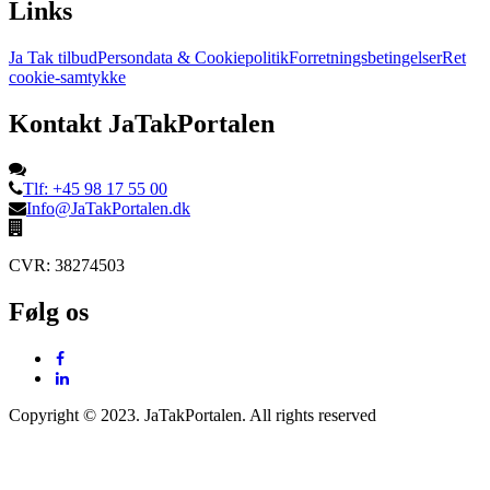
Links
Ja Tak tilbud
Persondata & Cookiepolitik
Forretningsbetingelser
Ret
cookie-samtykke
Kontakt JaTakPortalen
Tlf: +45 98 17 55 00
Info@JaTakPortalen.dk
CVR: 38274503
Følg os
Copyright © 2023. JaTakPortalen. All rights reserved