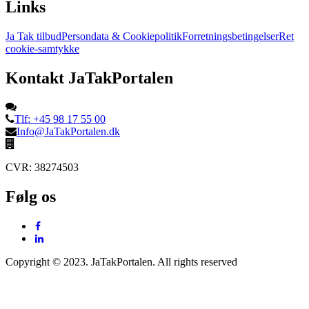
Links
Ja Tak tilbud
Persondata & Cookiepolitik
Forretningsbetingelser
Ret
cookie-samtykke
Kontakt JaTakPortalen
Tlf: +45 98 17 55 00
Info@JaTakPortalen.dk
CVR: 38274503
Følg os
Copyright © 2023. JaTakPortalen. All rights reserved