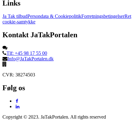
Links
Ja Tak tilbud
Persondata & Cookiepolitik
Forretningsbetingelser
Ret
cookie-samtykke
Kontakt JaTakPortalen
Tlf: +45 98 17 55 00
Info@JaTakPortalen.dk
CVR: 38274503
Følg os
Copyright © 2023. JaTakPortalen. All rights reserved