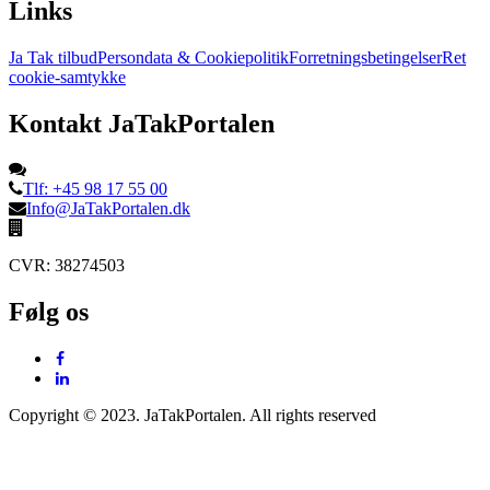
Links
Ja Tak tilbud
Persondata & Cookiepolitik
Forretningsbetingelser
Ret
cookie-samtykke
Kontakt JaTakPortalen
Tlf: +45 98 17 55 00
Info@JaTakPortalen.dk
CVR: 38274503
Følg os
Copyright © 2023. JaTakPortalen. All rights reserved