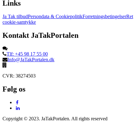
Links
Ja Tak tilbud
Persondata & Cookiepolitik
Forretningsbetingelser
Ret
cookie-samtykke
Kontakt JaTakPortalen
Tlf: +45 98 17 55 00
Info@JaTakPortalen.dk
CVR: 38274503
Følg os
Copyright © 2023. JaTakPortalen. All rights reserved