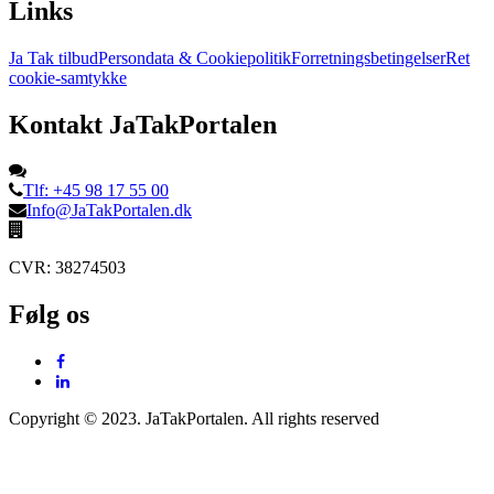
Links
Ja Tak tilbud
Persondata & Cookiepolitik
Forretningsbetingelser
Ret
cookie-samtykke
Kontakt JaTakPortalen
Tlf: +45 98 17 55 00
Info@JaTakPortalen.dk
CVR: 38274503
Følg os
Copyright © 2023. JaTakPortalen. All rights reserved