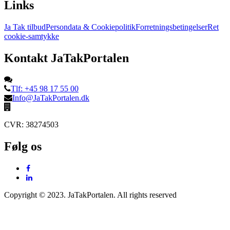
Links
Ja Tak tilbud
Persondata & Cookiepolitik
Forretningsbetingelser
Ret
cookie-samtykke
Kontakt JaTakPortalen
Tlf: +45 98 17 55 00
Info@JaTakPortalen.dk
CVR: 38274503
Følg os
Copyright © 2023. JaTakPortalen. All rights reserved