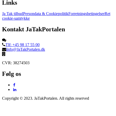
Links
Ja Tak tilbud
Persondata & Cookiepolitik
Forretningsbetingelser
Ret
cookie-samtykke
Kontakt JaTakPortalen
Tlf: +45 98 17 55 00
Info@JaTakPortalen.dk
CVR: 38274503
Følg os
Copyright © 2023. JaTakPortalen. All rights reserved