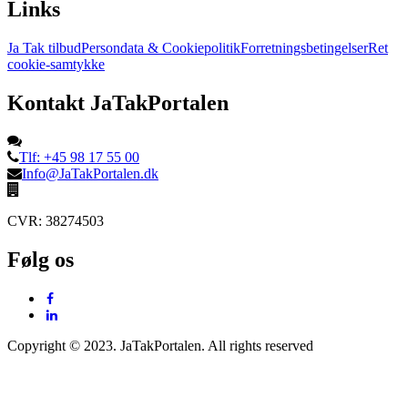
Links
Ja Tak tilbud
Persondata & Cookiepolitik
Forretningsbetingelser
Ret
cookie-samtykke
Kontakt JaTakPortalen
Tlf: +45 98 17 55 00
Info@JaTakPortalen.dk
CVR: 38274503
Følg os
Copyright © 2023. JaTakPortalen. All rights reserved