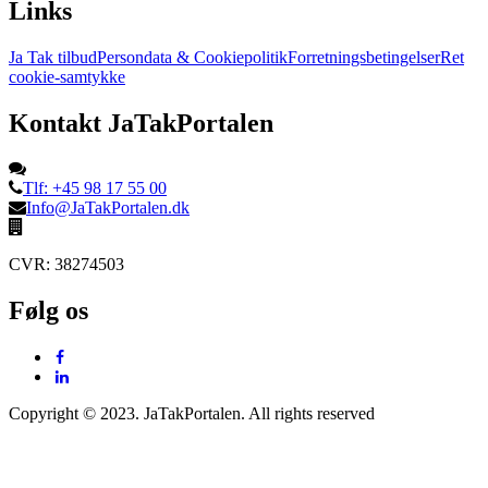
Links
Ja Tak tilbud
Persondata & Cookiepolitik
Forretningsbetingelser
Ret
cookie-samtykke
Kontakt JaTakPortalen
Tlf: +45 98 17 55 00
Info@JaTakPortalen.dk
CVR: 38274503
Følg os
Copyright © 2023. JaTakPortalen. All rights reserved