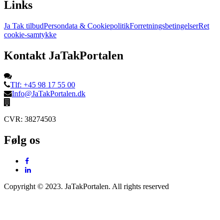
Links
Ja Tak tilbud
Persondata & Cookiepolitik
Forretningsbetingelser
Ret
cookie-samtykke
Kontakt JaTakPortalen
Tlf: +45 98 17 55 00
Info@JaTakPortalen.dk
CVR: 38274503
Følg os
Copyright © 2023. JaTakPortalen. All rights reserved