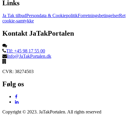
Links
Ja Tak tilbud
Persondata & Cookiepolitik
Forretningsbetingelser
Ret
cookie-samtykke
Kontakt JaTakPortalen
Tlf: +45 98 17 55 00
Info@JaTakPortalen.dk
CVR: 38274503
Følg os
Copyright © 2023. JaTakPortalen. All rights reserved