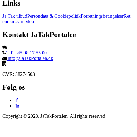
Links
Ja Tak tilbud
Persondata & Cookiepolitik
Forretningsbetingelser
Ret
cookie-samtykke
Kontakt JaTakPortalen
Tlf: +45 98 17 55 00
Info@JaTakPortalen.dk
CVR: 38274503
Følg os
Copyright © 2023. JaTakPortalen. All rights reserved