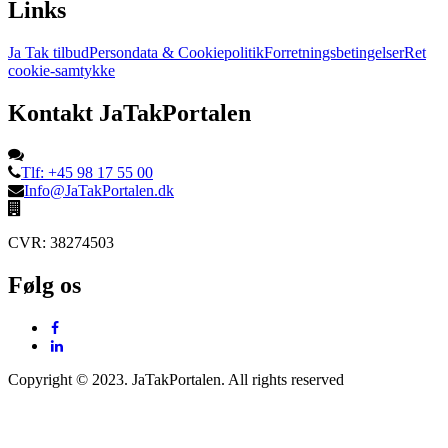
Links
Ja Tak tilbud
Persondata & Cookiepolitik
Forretningsbetingelser
Ret
cookie-samtykke
Kontakt JaTakPortalen
Tlf: +45 98 17 55 00
Info@JaTakPortalen.dk
CVR: 38274503
Følg os
Copyright © 2023. JaTakPortalen. All rights reserved