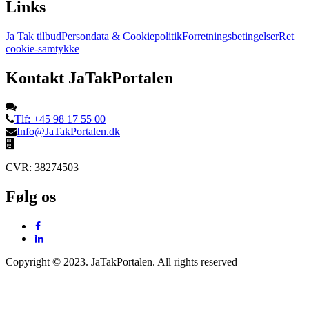
Links
Ja Tak tilbud
Persondata & Cookiepolitik
Forretningsbetingelser
Ret
cookie-samtykke
Kontakt JaTakPortalen
Tlf: +45 98 17 55 00
Info@JaTakPortalen.dk
CVR: 38274503
Følg os
Copyright © 2023. JaTakPortalen. All rights reserved