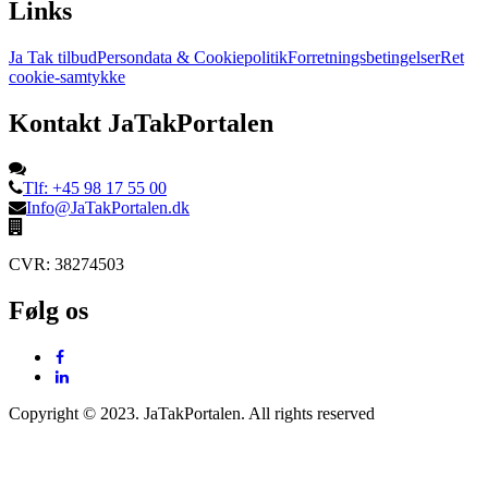
Links
Ja Tak tilbud
Persondata & Cookiepolitik
Forretningsbetingelser
Ret
cookie-samtykke
Kontakt JaTakPortalen
Tlf: +45 98 17 55 00
Info@JaTakPortalen.dk
CVR: 38274503
Følg os
Copyright © 2023. JaTakPortalen. All rights reserved