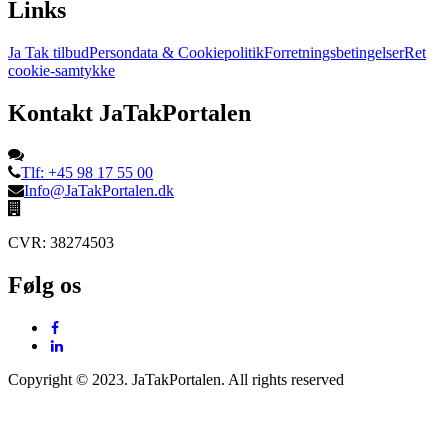
Links
Ja Tak tilbud
Persondata & Cookiepolitik
Forretningsbetingelser
Ret
cookie-samtykke
Kontakt JaTakPortalen
Tlf: +45 98 17 55 00
Info@JaTakPortalen.dk
CVR: 38274503
Følg os
Copyright © 2023. JaTakPortalen. All rights reserved