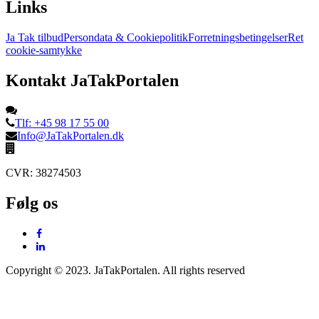
Links
Ja Tak tilbud
Persondata & Cookiepolitik
Forretningsbetingelser
Ret
cookie-samtykke
Kontakt JaTakPortalen
Tlf: +45 98 17 55 00
Info@JaTakPortalen.dk
CVR: 38274503
Følg os
Copyright © 2023. JaTakPortalen. All rights reserved