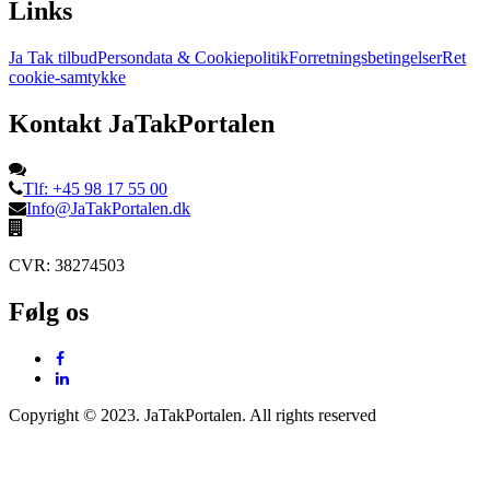
Links
Ja Tak tilbud
Persondata & Cookiepolitik
Forretningsbetingelser
Ret
cookie-samtykke
Kontakt JaTakPortalen
Tlf: +45 98 17 55 00
Info@JaTakPortalen.dk
CVR: 38274503
Følg os
Copyright © 2023. JaTakPortalen. All rights reserved