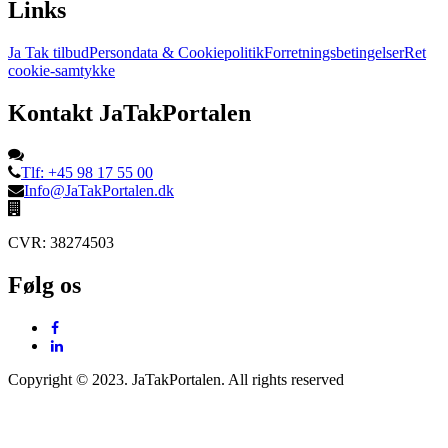
Links
Ja Tak tilbud
Persondata & Cookiepolitik
Forretningsbetingelser
Ret
cookie-samtykke
Kontakt JaTakPortalen
Tlf: +45 98 17 55 00
Info@JaTakPortalen.dk
CVR: 38274503
Følg os
Copyright © 2023. JaTakPortalen. All rights reserved