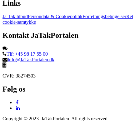
Links
Ja Tak tilbud
Persondata & Cookiepolitik
Forretningsbetingelser
Ret
cookie-samtykke
Kontakt JaTakPortalen
Tlf: +45 98 17 55 00
Info@JaTakPortalen.dk
CVR: 38274503
Følg os
Copyright © 2023. JaTakPortalen. All rights reserved