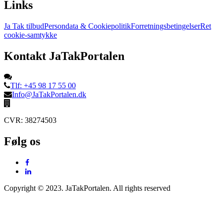
Links
Ja Tak tilbud
Persondata & Cookiepolitik
Forretningsbetingelser
Ret
cookie-samtykke
Kontakt JaTakPortalen
Tlf: +45 98 17 55 00
Info@JaTakPortalen.dk
CVR: 38274503
Følg os
Copyright © 2023. JaTakPortalen. All rights reserved