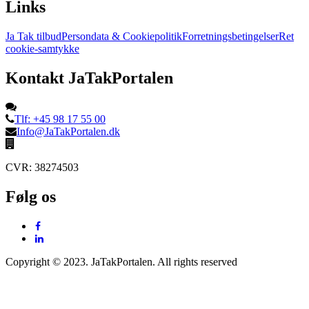
Links
Ja Tak tilbud
Persondata & Cookiepolitik
Forretningsbetingelser
Ret
cookie-samtykke
Kontakt JaTakPortalen
Tlf: +45 98 17 55 00
Info@JaTakPortalen.dk
CVR: 38274503
Følg os
Copyright © 2023. JaTakPortalen. All rights reserved