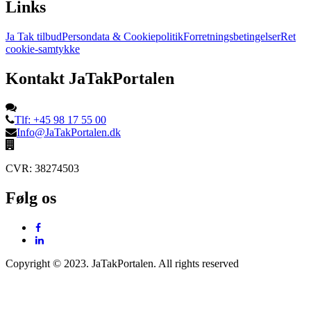
Links
Ja Tak tilbud
Persondata & Cookiepolitik
Forretningsbetingelser
Ret
cookie-samtykke
Kontakt JaTakPortalen
Tlf: +45 98 17 55 00
Info@JaTakPortalen.dk
CVR: 38274503
Følg os
Copyright © 2023. JaTakPortalen. All rights reserved