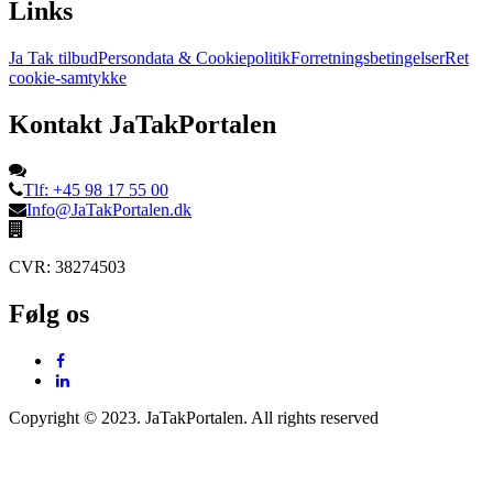
Links
Ja Tak tilbud
Persondata & Cookiepolitik
Forretningsbetingelser
Ret
cookie-samtykke
Kontakt JaTakPortalen
Tlf: +45 98 17 55 00
Info@JaTakPortalen.dk
CVR: 38274503
Følg os
Copyright © 2023. JaTakPortalen. All rights reserved